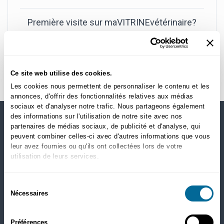
Première visite sur maVITRINEvétérinaire?
Créer un nouveau compte
Ce site web utilise des cookies.
Les cookies nous permettent de personnaliser le contenu et les
annonces, d'offrir des fonctionnalités relatives aux médias
sociaux et d'analyser notre trafic. Nous partageons également
des informations sur l'utilisation de notre site avec nos
partenaires de médias sociaux, de publicité et d'analyse, qui
MAGASINEZ PAR CATÉGORIES
peuvent combiner celles-ci avec d'autres informations que vous
leur avez fournies ou qu'ils ont collectées lors de votre
Chiens
utilisation de leurs services.
Nourriture sèche
Santé
Sélection
Gâteries
Nécessaires
du
Puces, tiques et ver du coeur
consentement
Chats
Préférences