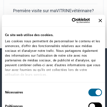
Première visite sur maVITRINEvétérinaire?
Créer un nouveau compte
Ce site web utilise des cookies.
Les cookies nous permettent de personnaliser le contenu et les
annonces, d'offrir des fonctionnalités relatives aux médias
sociaux et d'analyser notre trafic. Nous partageons également
des informations sur l'utilisation de notre site avec nos
partenaires de médias sociaux, de publicité et d'analyse, qui
MAGASINEZ PAR CATÉGORIES
peuvent combiner celles-ci avec d'autres informations que vous
leur avez fournies ou qu'ils ont collectées lors de votre
Chiens
utilisation de leurs services.
Nourriture sèche
Santé
Sélection
Gâteries
Nécessaires
du
Puces, tiques et ver du coeur
consentement
Chats
Préférences