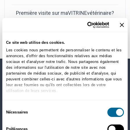
Première visite sur maVITRINEvétérinaire?
Créer un nouveau compte
Ce site web utilise des cookies.
Les cookies nous permettent de personnaliser le contenu et les
annonces, d'offrir des fonctionnalités relatives aux médias
sociaux et d'analyser notre trafic. Nous partageons également
des informations sur l'utilisation de notre site avec nos
partenaires de médias sociaux, de publicité et d'analyse, qui
MAGASINEZ PAR CATÉGORIES
peuvent combiner celles-ci avec d'autres informations que vous
leur avez fournies ou qu'ils ont collectées lors de votre
Chiens
utilisation de leurs services.
Nourriture sèche
Santé
Sélection
Gâteries
Nécessaires
du
Puces, tiques et ver du coeur
consentement
Chats
Préférences