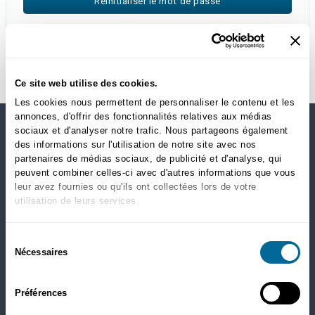
Ce site web utilise des cookies.
Les cookies nous permettent de personnaliser le contenu et les
annonces, d'offrir des fonctionnalités relatives aux médias
sociaux et d'analyser notre trafic. Nous partageons également
MAGASINEZ PAR CATÉGORIES
des informations sur l'utilisation de notre site avec nos
partenaires de médias sociaux, de publicité et d'analyse, qui
peuvent combiner celles-ci avec d'autres informations que vous
Chiens
leur avez fournies ou qu'ils ont collectées lors de votre
Nourriture sèche
utilisation de leurs services.
Santé
Gâteries
Sélection
Puces, tiques et ver du coeur
Nécessaires
du
Chats
consentement
Nourriture sèche
Préférences
Santé