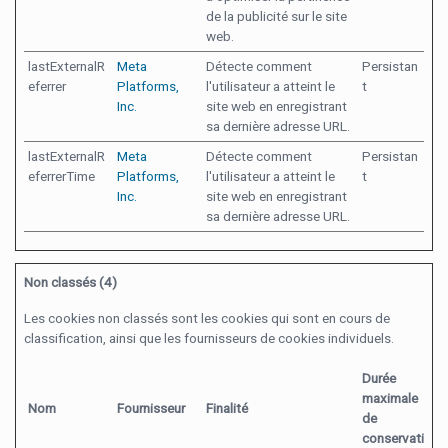
de la publicité sur le site
web.
lastExternalR
Meta
Détecte comment
Persistan
eferrer
Platforms,
l'utilisateur a atteint le
t
Inc.
site web en enregistrant
sa dernière adresse URL.
lastExternalR
Meta
Détecte comment
Persistan
eferrerTime
Platforms,
l'utilisateur a atteint le
t
Inc.
site web en enregistrant
sa dernière adresse URL.
Non classés (4)
Les cookies non classés sont les cookies qui sont en cours de
classification, ainsi que les fournisseurs de cookies individuels.
Durée
maximale
Nom
Fournisseur
Finalité
de
conservation