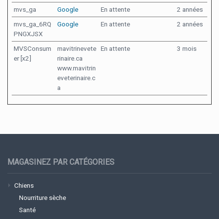
mvs_ga
Google
En attente
2 années
mvs_ga_6RQ
Google
En attente
2 années
PNGXJSX
MVSConsum
mavitrinevete
En attente
3 mois
er [x2]
rinaire.ca
www.mavitrin
eveterinaire.c
a
MAGASINEZ PAR CATÉGORIES
Chiens
Nourriture sèche
Santé