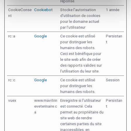
réponse.
CookieConse
Cookiebot
Stocke l'autorisation
1 année
nt
d'utilisation de cookies
pour le domaine actuel
par l'utilisateur
rc::a
Google
Ce cookie est utilisé
Persistan
pour distinguer les
t
humains des robots.
Ceci est bénéfique pour
le site web afin de créer
des rapports valides sur
l'utilisation du leur site.
rc::c
Google
Ce cookie est utilisé
Session
pour distinguer les
humains des robots.
vuex
www.mavitrin
Enregistre si l'utilisateur
Persistan
eveterinaire.c
est connecté. Cela
t
a
permet au propriétaire du
site web de rendre
certaines parties du site
inaccessibles, en