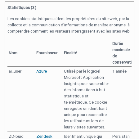
Statistiques (3)
Les cookies statistiques aident les propriétaires du site web, par la
collecte et la communication d'informations de manière anonyme, à
comprendre comment les visiteurs interagissent avec les sites web.
Durée
maximale
Nom
Fournisseur
Finalité
de
conservation
ai_user
Azure
Utilisé par le logiciel
1 année
Microsoft Application
Insights pour rassembler
des informations à but
statistique et
télémétrique. Ce cookie
enregistre un identifiant
unique pour reconnaitre
les utilisateurs lors de
leurs visites suivantes.
ZD-buid
Zendesk
Identifiant unique qui
Persistan