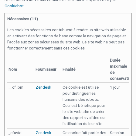
Cookiebot
:
Nécessaires (11)
Les cookies nécessaires contribuent à rendre un site web utilisable
en activant des fonctions de base comme la navigation de page et
l'accès aux zones sécurisées du site web. Le site web ne peut pas
fonctionner correctement sans ces cookies.
Durée
maximale
Nom
Fournisseur
Finalité
de
conservation
__cf_bm
Zendesk
Ce cookie est utilisé
1 jour
pour distinguer les
humains des robots.
Ceci est bénéfique pour
le site web afin de créer
des rapports valides sur
l'utilisation du leur site.
_cfuvid
Zendesk
Ce cookie fait partie des
Session