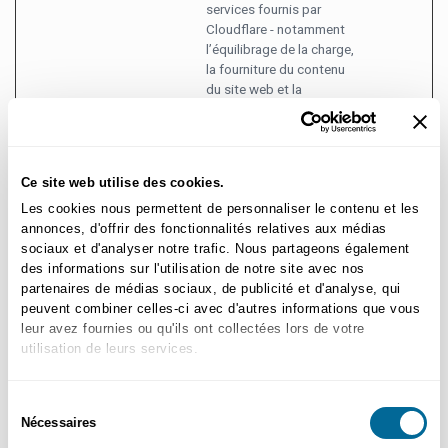
services fournis par
Cloudflare - notamment
l’équilibrage de la charge,
la fourniture du contenu
du site web et la
connexion DNS au
service des exploitants
de sites web.
AI_buffer
Azure
Utilisé en contexte avec
Session
Ce site web utilise des cookies.
"AI_sentBuffer" afin de
Les cookies nous permettent de personnaliser le contenu et les
limiter le nombre de
annonces, d'offrir des fonctionnalités relatives aux médias
mises à jour du serveur
sociaux et d'analyser notre trafic. Nous partageons également
de données (Azure).
des informations sur l'utilisation de notre site avec nos
Cette synergie permet
partenaires de médias sociaux, de publicité et d'analyse, qui
également au site Web
peuvent combiner celles-ci avec d'autres informations que vous
de détecter les mises à
leur avez fournies ou qu'ils ont collectées lors de votre
jour dupliquées du
utilisation de leurs services.
serveur de données.
AI_sentBuffer
Azure
Utilisé dans le contexte
Session
Sélection
du "AI_buffer" afin de
Nécessaires
du
limiter le nombre de