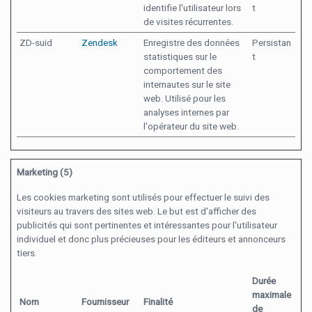
identifie l'utilisateur lors
t
de visites récurrentes.
ZD-suid
Zendesk
Enregistre des données
Persistan
statistiques sur le
t
comportement des
internautes sur le site
web. Utilisé pour les
analyses internes par
l'opérateur du site web.
Marketing (5)
Les cookies marketing sont utilisés pour effectuer le suivi des
visiteurs au travers des sites web. Le but est d'afficher des
publicités qui sont pertinentes et intéressantes pour l'utilisateur
individuel et donc plus précieuses pour les éditeurs et annonceurs
tiers.
Durée
maximale
Nom
Fournisseur
Finalité
de