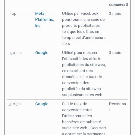
conservation
_fbp
Meta
Utilisé par Facebook
3 mois
Platforms,
pour fournir une série de
Inc.
produits publicitaires
tels que les offres en
temps réel d'annonceurs
tiers.
_gcl_au
Google
Utilisé pour mesurer
3 mois
l'efficacité des efforts
publicitaires du site web,
en recueillant des
données sur le taux de
conversion des
publicités du site web
sur plusieurs sites web.
_gcl_ls
Google
Suit le taux de
Persistan
conversion entre
t
l'utilisateur et les
bannières de publicité
sur le site web - Ceci sert
à optimiser la pertinence