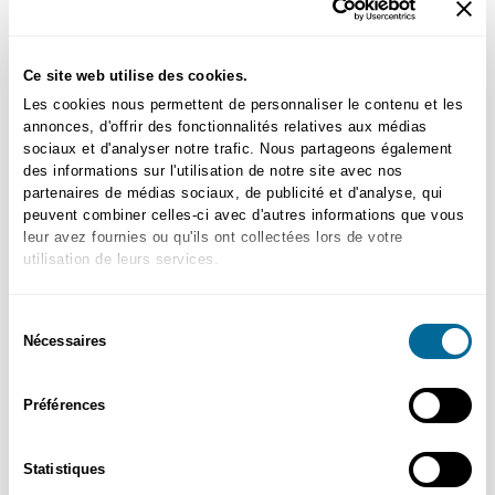
J'ai oublié mon mot de passe
Se souvenir
Détails
Ce site web utilise des cookies.
Les cookies nous permettent de personnaliser le contenu et les
Première visite sur maVITRINEvétérinaire?
annonces, d'offrir des fonctionnalités relatives aux médias
sociaux et d'analyser notre trafic. Nous partageons également
des informations sur l'utilisation de notre site avec nos
Créer un nouveau compte
partenaires de médias sociaux, de publicité et d'analyse, qui
peuvent combiner celles-ci avec d'autres informations que vous
leur avez fournies ou qu'ils ont collectées lors de votre
utilisation de leurs services.
Sélection
Nécessaires
du
consentement
Préférences
Statistiques
Retours de commande