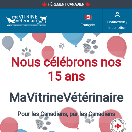
FIÈREMENT CANADIEN
Connexion /
Français
Inscription
Nous célébrons nos
15 ans
MaVitrineVétérinaire
Pour les Canadiens, par les Canadiens