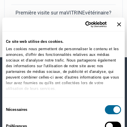
Première visite sur maVITRINEvétérinaire?
Créer un nouveau compte
Ce site web utilise des cookies.
Les cookies nous permettent de personnaliser le contenu et les
annonces, d'offrir des fonctionnalités relatives aux médias
sociaux et d'analyser notre trafic. Nous partageons également
des informations sur l'utilisation de notre site avec nos
partenaires de médias sociaux, de publicité et d'analyse, qui
MAGASINEZ PAR CATÉGORIES
peuvent combiner celles-ci avec d'autres informations que vous
leur avez fournies ou qu'ils ont collectées lors de votre
Chiens
utilisation de leurs services.
Nourriture sèche
Santé
Sélection
Gâteries
Nécessaires
du
Puces, tiques et ver du coeur
consentement
Chats
Préférences