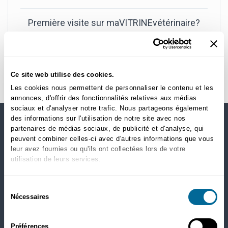
Première visite sur maVITRINEvétérinaire?
Créer un nouveau compte
Ce site web utilise des cookies.
Les cookies nous permettent de personnaliser le contenu et les
annonces, d'offrir des fonctionnalités relatives aux médias
sociaux et d'analyser notre trafic. Nous partageons également
des informations sur l'utilisation de notre site avec nos
partenaires de médias sociaux, de publicité et d'analyse, qui
MAGASINEZ PAR CATÉGORIES
peuvent combiner celles-ci avec d'autres informations que vous
leur avez fournies ou qu'ils ont collectées lors de votre
Chiens
utilisation de leurs services.
Nourriture sèche
Santé
Sélection
Gâteries
Nécessaires
du
Puces, tiques et ver du coeur
consentement
Chats
Préférences