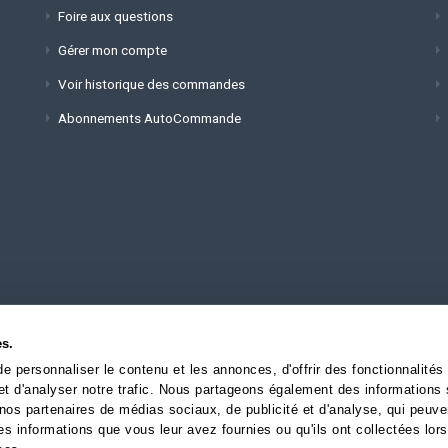
Foire aux questions
Gérer mon compte
Voir historique des commandes
Abonnements AutoCommande
es.
 site web (pour problèmes techniques) :
 personnaliser le contenu et les annonces, d'offrir des fonctionnalités
et d'analyser notre trafic. Nous partageons également des informations 
ec nos partenaires de médias sociaux, de publicité et d'analyse, qui peuve
es informations que vous leur avez fournies ou qu'ils ont collectées lor